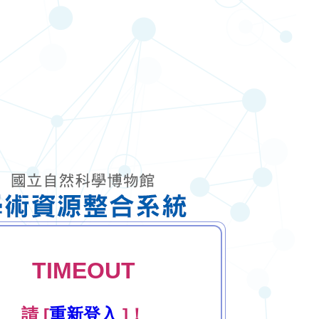
TIMEOUT
請 [
重新登入
]！