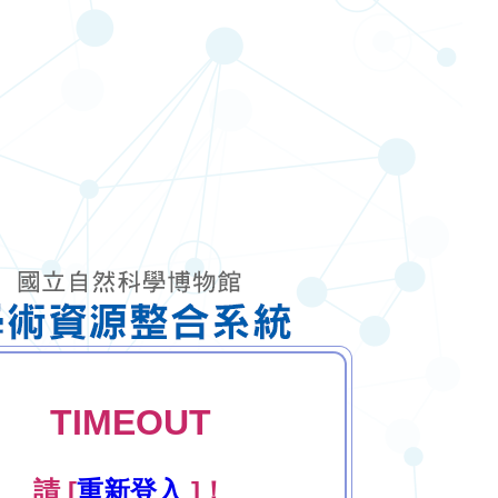
TIMEOUT
請 [
重新登入
]！