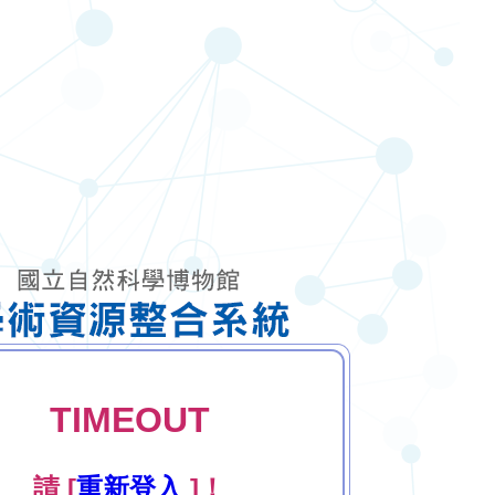
TIMEOUT
請 [
重新登入
]！