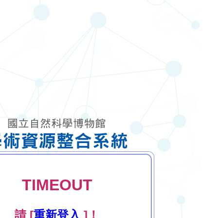
TIMEOUT
請 [
重新登入
]！