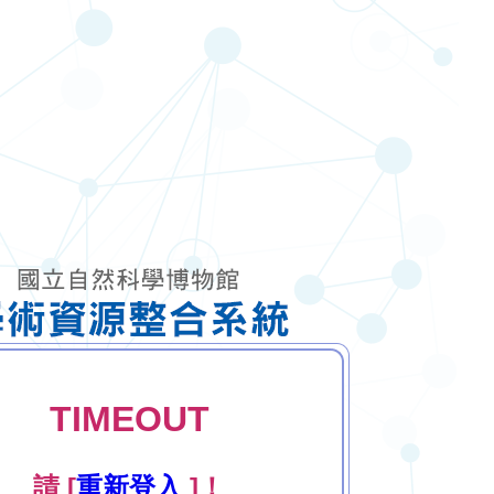
TIMEOUT
請 [
重新登入
]！