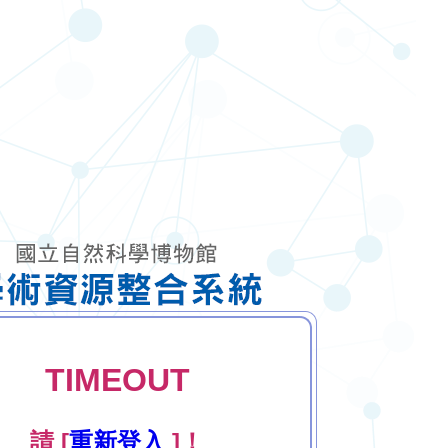
TIMEOUT
請 [
重新登入
]！