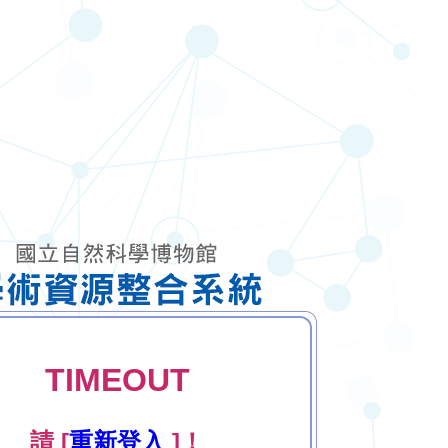
TIMEOUT
請 [
重新登入
]！