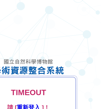
TIMEOUT
請 [
重新登入
]！