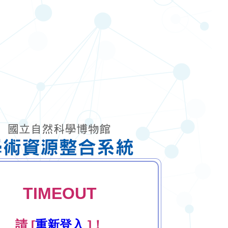
TIMEOUT
請 [
重新登入
]！