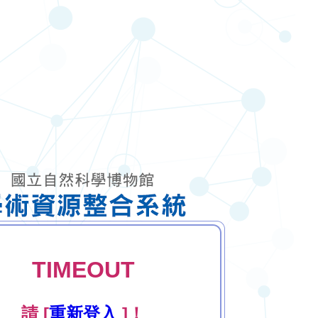
TIMEOUT
請 [
重新登入
]！