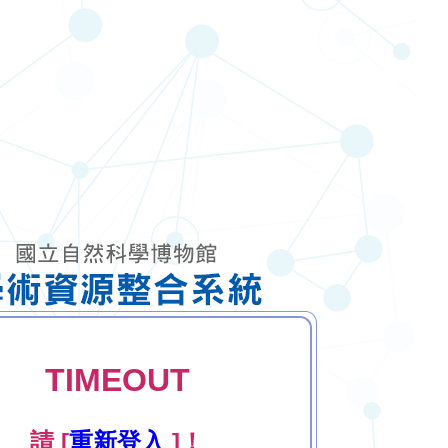
TIMEOUT
請 [
重新登入
]！