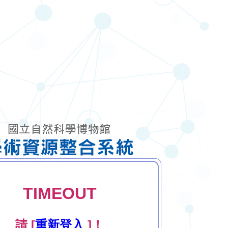
TIMEOUT
請 [
重新登入
]！