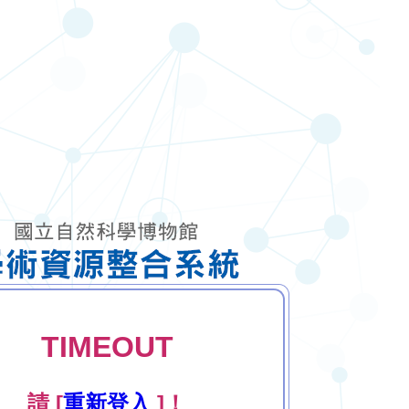
TIMEOUT
請 [
重新登入
]！