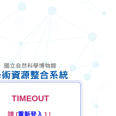
TIMEOUT
請 [
重新登入
]！