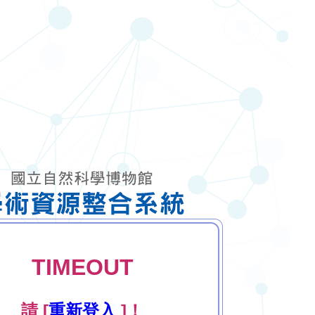
TIMEOUT
請 [
重新登入
]！