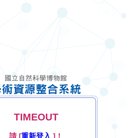
TIMEOUT
請 [
重新登入
]！