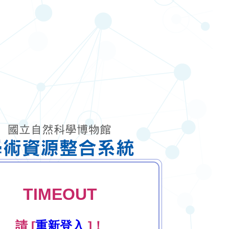
TIMEOUT
請 [
重新登入
]！