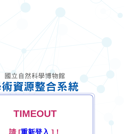
TIMEOUT
請 [
重新登入
]！