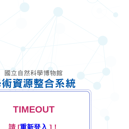
TIMEOUT
請 [
重新登入
]！