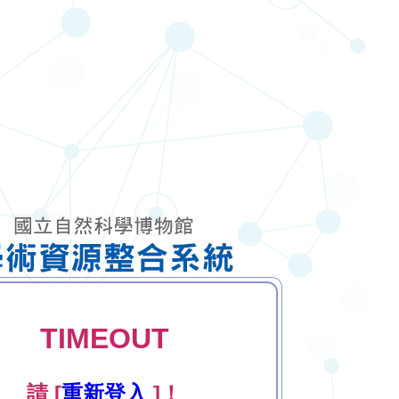
TIMEOUT
請 [
重新登入
]！