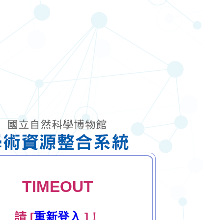
TIMEOUT
請 [
重新登入
]！