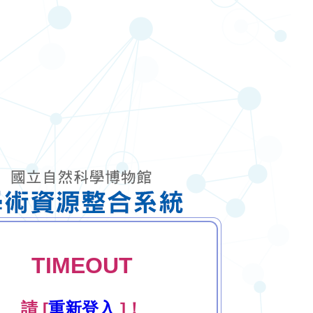
TIMEOUT
請 [
重新登入
]！