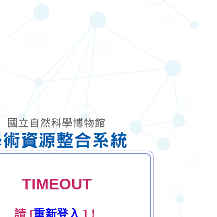
TIMEOUT
請 [
重新登入
]！