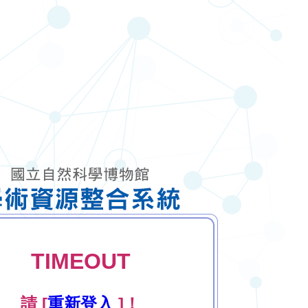
TIMEOUT
請 [
重新登入
]！