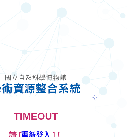
TIMEOUT
請 [
重新登入
]！