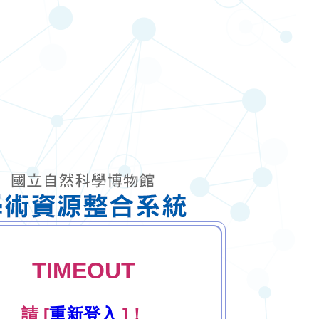
TIMEOUT
請 [
重新登入
]！