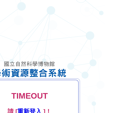
TIMEOUT
請 [
重新登入
]！