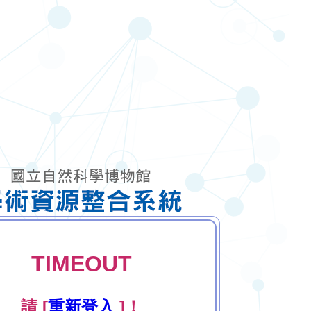
TIMEOUT
請 [
重新登入
]！