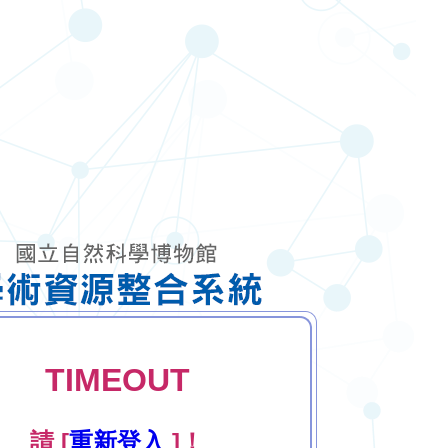
TIMEOUT
請 [
重新登入
]！