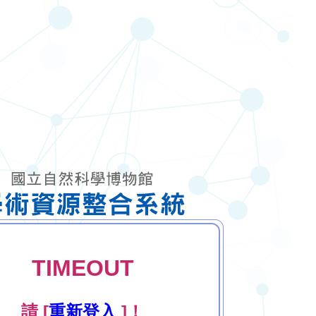
TIMEOUT
請 [
重新登入
]！