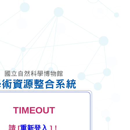
TIMEOUT
請 [
重新登入
]！