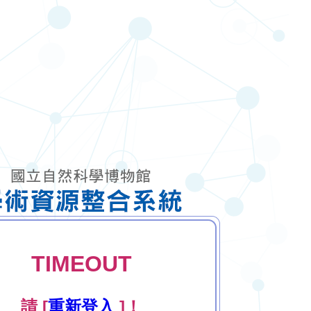
TIMEOUT
請 [
重新登入
]！