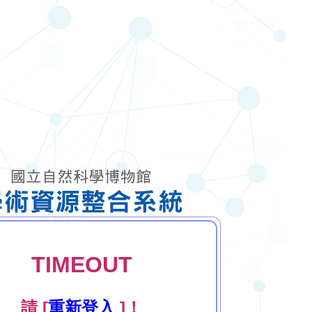
TIMEOUT
請 [
重新登入
]！