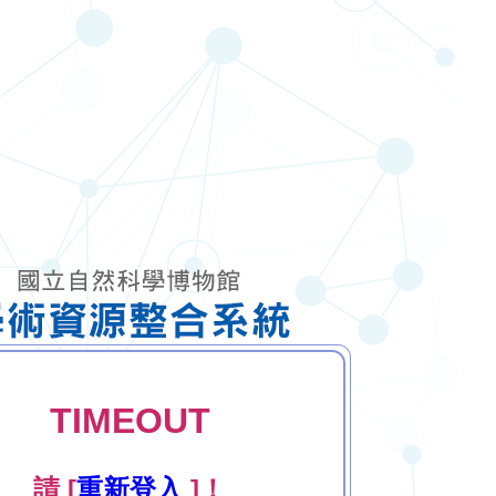
TIMEOUT
請 [
重新登入
]！