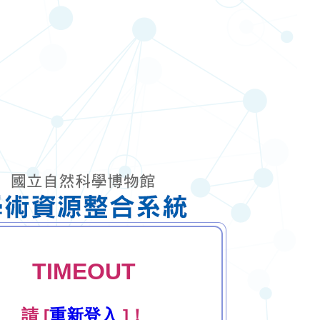
TIMEOUT
請 [
重新登入
]！