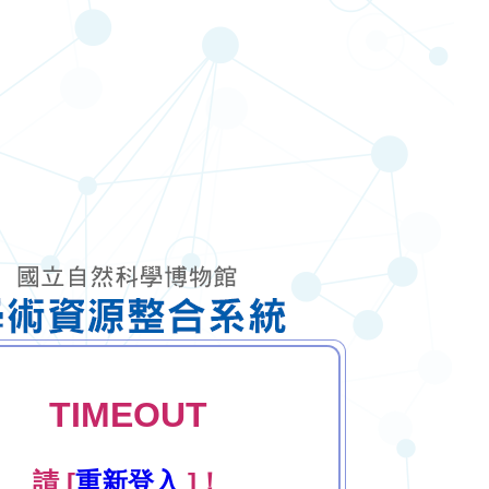
TIMEOUT
請 [
重新登入
]！