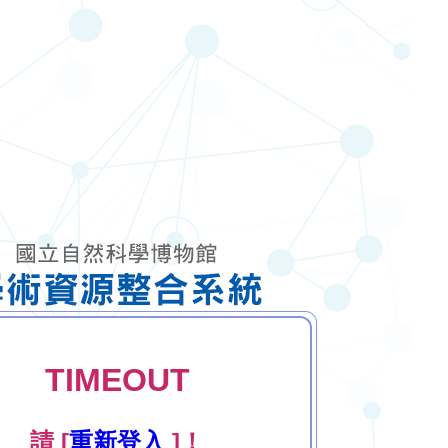
TIMEOUT
請 [
重新登入
]！