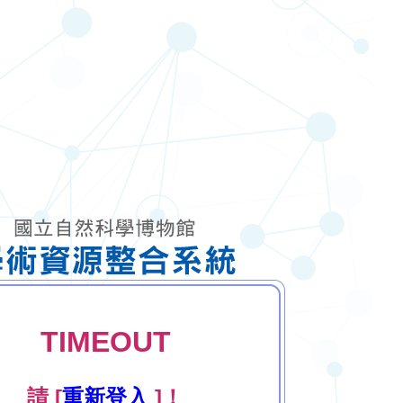
TIMEOUT
請 [
重新登入
]！