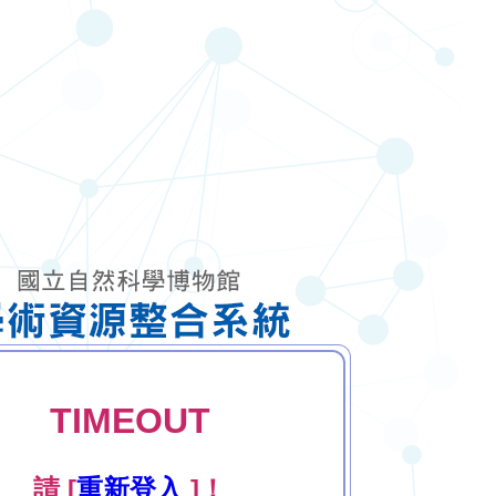
TIMEOUT
請 [
重新登入
]！