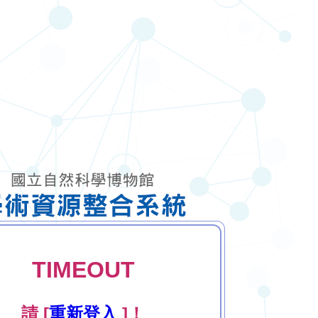
TIMEOUT
請 [
重新登入
]！