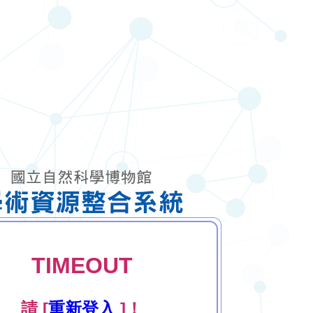
TIMEOUT
請 [
重新登入
]！