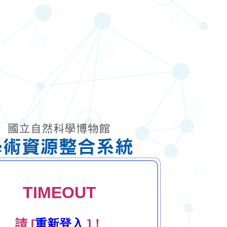
TIMEOUT
請 [
重新登入
]！