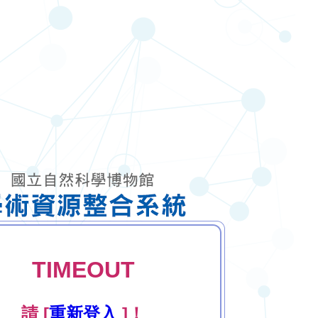
TIMEOUT
請 [
重新登入
]！