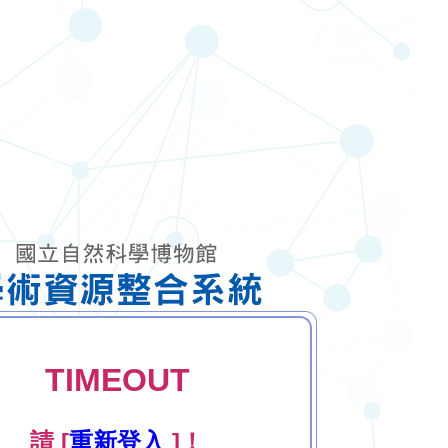
TIMEOUT
請 [
重新登入
]！