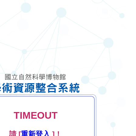
TIMEOUT
請 [
重新登入
]！