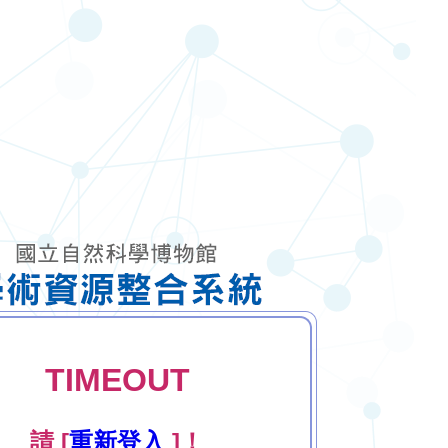
TIMEOUT
請 [
重新登入
]！