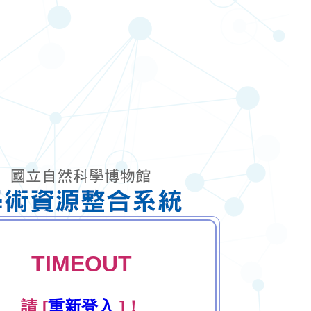
TIMEOUT
請 [
重新登入
]！