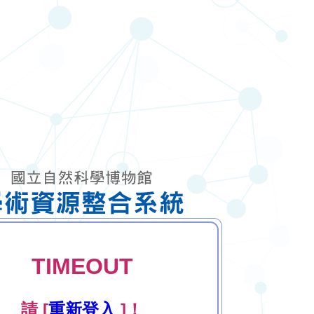
TIMEOUT
請 [
重新登入
]！