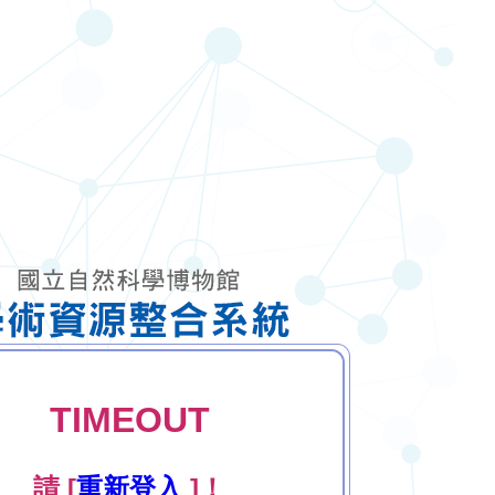
TIMEOUT
請 [
重新登入
]！