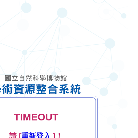
TIMEOUT
請 [
重新登入
]！